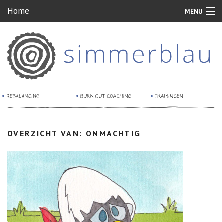
Home
MENU
Home
Rebalancing
Burn-out coaching
Relatie therapie
Sessies
OVERZICHT VAN: ONMACHTIG
Voor wie
Ervaringen
Tarieven
Blog