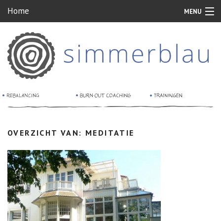
Home
MENU
Home
Rebalancing
Burn-out coaching
Relatie therapie
Sessies
OVERZICHT VAN: MEDITATIE
Voor wie
Ervaringen
Tarieven
Blog